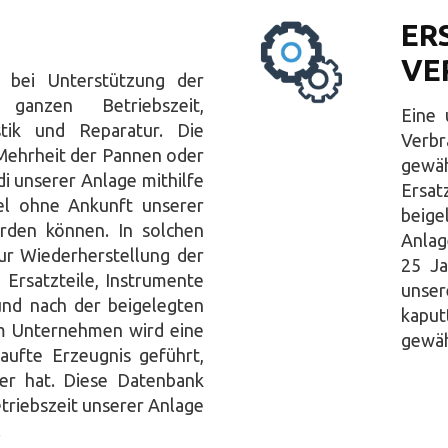
ER
VE
e bei Unterstützung der
anzen Betriebszeit,
Eine 
stik und Reparatur. Die
Verb
e Mehrheit der Pannen oder
gewä
 unserer Anlage mithilfe
Ersat
el ohne Ankunft unserer
beige
erden können. In solchen
Anlag
ur Wiederherstellung der
25 Ja
n Ersatzteile, Instrumente
unser
nd nach der beigelegten
kapu
m Unternehmen wird eine
gewäh
aufte Erzeugnis geführt,
er hat. Diese Datenbank
triebszeit unserer Anlage
.