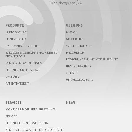
Obruchevykh st., 7А
PRODUKTE
ÜBER UNS
LUFTGEWEHRE
MISSION
LEINEWERFER
GESCHICHTE
PNEUMATISCHE VENTILE
SVT-TECHNOLOGIE
BALGLOSE STOSSROHRE NACH DER BUT-T
PRODUKTION
ECHNOLOGIE
FORSCHUNGEN UND MODELLIERUNG
SONDERENTWICKLUNGEN
UNSERE PARTNER
TECHNIK FÜR DIE SHOW
CLIENTS
SANITÄR-2
UMSATZGEOGRAFIE
PATENTTÄTIGKEIT
SERVICES
NEWS
MONTAGE UND INBETRIEBSETZUNG
SERVICE
TECHNISCHE UNTERSTÜTZUNG
ZERTIFIZIERUNGSHILFE UND JURISTISCHE