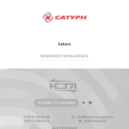
Saturn
SONDERENTWICKLUNGEN
SUSCRIBE TO OUR NEWS
8 (812) 294-84-48
ista@ista-pneumatics.ru
8 (812) 456-04-53
IstaPneumatics
Saint-Petersburg,