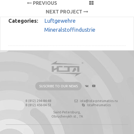
PREVIOUS
PROJECT
NEXT PROJECT
Categories:
Luftgewehre
Mineralstoffindustrie
SUSCRIBE TO OUR NEWS
8 (812) 294-84-48
ista@ista-pneumatics.ru
8 (812) 456-04-53
IstaPneumatics
Saint-Petersburg,
Obruchevykh st., 7А