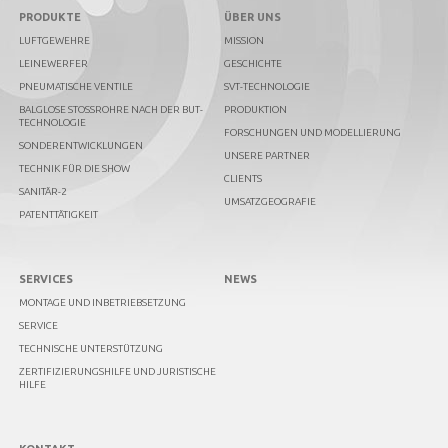
PRODUKTE
ÜBER UNS
LUFTGEWEHRE
MISSION
LEINEWERFER
GESCHICHTE
PNEUMATISCHE VENTILE
SVT-TECHNOLOGIE
BALGLOSE STOSSROHRE NACH DER BUT-T
PRODUKTION
ECHNOLOGIE
FORSCHUNGEN UND MODELLIERUNG
SONDERENTWICKLUNGEN
UNSERE PARTNER
TECHNIK FÜR DIE SHOW
CLIENTS
SANITÄR-2
UMSATZGEOGRAFIE
PATENTTÄTIGKEIT
SERVICES
NEWS
MONTAGE UND INBETRIEBSETZUNG
SERVICE
TECHNISCHE UNTERSTÜTZUNG
ZERTIFIZIERUNGSHILFE UND JURISTISCHE
HILFE