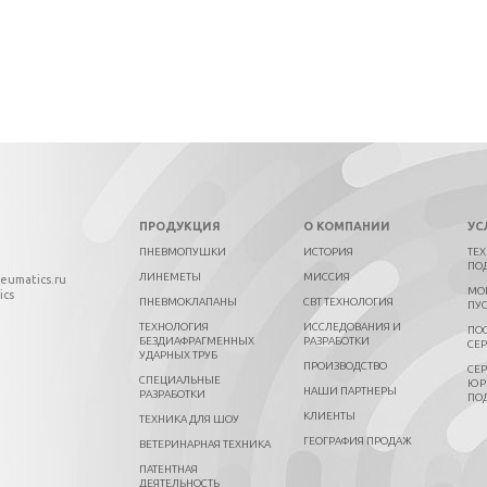
ПРОДУКЦИЯ
О КОМПАНИИ
УС
ПНЕВМОПУШКИ
ИСТОРИЯ
ТЕ
ПО
ЛИНЕМЕТЫ
МИССИЯ
neumatics.ru
МО
ics
ПНЕВМОКЛАПАНЫ
СВТ ТЕХНОЛОГИЯ
ПУ
ТЕХНОЛОГИЯ
ИССЛЕДОВАНИЯ И
ПО
БЕЗДИАФРАГМЕННЫХ
РАЗРАБОТКИ
СЕ
УДАРНЫХ ТРУБ
ПРОИЗВОДСТВО
СЕ
СПЕЦИАЛЬНЫЕ
ЮР
НАШИ ПАРТНЕРЫ
РАЗРАБОТКИ
ПО
КЛИЕНТЫ
ТЕХНИКА ДЛЯ ШОУ
ГЕОГРАФИЯ ПРОДАЖ
ВЕТЕРИНАРНАЯ ТЕХНИКА
ПАТЕНТНАЯ
ДЕЯТЕЛЬНОСТЬ