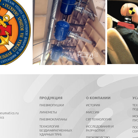
ПРОДУКЦИЯ
О КОМПАНИИ
УС
ПНЕВМОПУШКИ
ИСТОРИЯ
ТЕ
ПО
ЛИНЕМЕТЫ
МИССИЯ
neumatics.ru
МО
ics
ПНЕВМОКЛАПАНЫ
СВТ ТЕХНОЛОГИЯ
ПУ
ТЕХНОЛОГИЯ
ИССЛЕДОВАНИЯ И
ПО
БЕЗДИАФРАГМЕННЫХ
РАЗРАБОТКИ
СЕ
УДАРНЫХ ТРУБ
ПРОИЗВОДСТВО