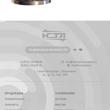
ПОДПИСАТЬСЯ НА НОВОСТИ
8 (812) 294-84-48
ista@ista-pneumatics.ru
8 (812) 456-04-53
IstaPneumatics
г. Санкт-Петербург, Обручевых
ул., д. 7А, пом. 34Н
ПРОДУКЦИЯ
О КОМПАНИИ
ПНЕВМОПУШКИ
ИСТОРИЯ
ЛИНЕМЕТЫ
МИССИЯ