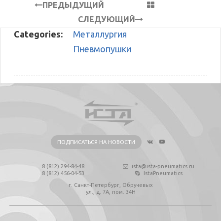
ПРЕДЫДУЩИЙ
СЛЕДУЮЩИЙ
Categories:
Металлургия
Пневмопушки
ПОДПИСАТЬСЯ НА НОВОСТИ
8 (812) 294-84-48
ista@ista-pneumatics.ru
8 (812) 456-04-53
IstaPneumatics
г. Санкт-Петербург, Обручевых
ул., д. 7А, пом. 34Н