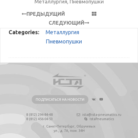
Металлургия
,
Пневмопушки
ПРЕДЫДУЩИЙ
СЛЕДУЮЩИЙ
Categories:
Металлургия
Пневмопушки
ПОДПИСАТЬСЯ НА НОВОСТИ
8 (812) 294-84-48
ista@ista-pneumatics.ru
8 (812) 456-04-53
IstaPneumatics
г. Санкт-Петербург, Обручевых
ул., д. 7А, пом. 34Н