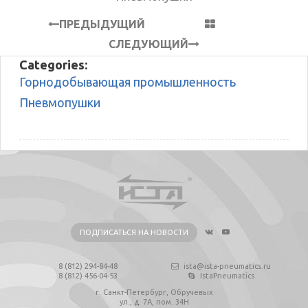
ПРЕДЫДУЩИЙ
СЛЕДУЮЩИЙ
Categories:
Горнодобывающая промышленность
Пневмопушки
ПОДПИСАТЬСЯ НА НОВОСТИ
8 (812) 294-84-48
ista@ista-pneumatics.ru
8 (812) 456-04-53
IstaPneumatics
г. Санкт-Петербург, Обручевых
ул., д. 7А, пом. 34Н